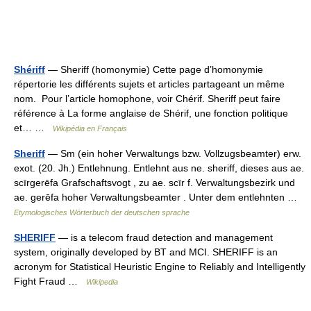
Shériff
— Sheriff (homonymie) Cette page d’homonymie
répertorie les différents sujets et articles partageant un même
nom. Pour l’article homophone, voir Chérif. Sheriff peut faire
référence à La forme anglaise de Shérif, une fonction politique
et… …
Wikipédia en Français
Sheriff
— Sm (ein hoher Verwaltungs bzw. Vollzugsbeamter) erw.
exot. (20. Jh.) Entlehnung. Entlehnt aus ne. sheriff, dieses aus ae.
scīrgerēfa Grafschaftsvogt , zu ae. scīr f. Verwaltungsbezirk und
ae. gerēfa hoher Verwaltungsbeamter . Unter dem entlehnten …
Etymologisches Wörterbuch der deutschen sprache
SHERIFF
— is a telecom fraud detection and management
system, originally developed by BT and MCI. SHERIFF is an
acronym for Statistical Heuristic Engine to Reliably and Intelligently
Fight Fraud …
Wikipedia