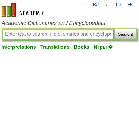
RU
DE
ES
FR
en-academic.com
Academic Dictionaries and Encyclopedias
Search!
Interpretations
Translations
Books
Игры ⚽