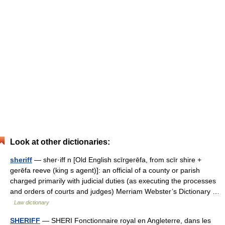
Look at other dictionaries:
sheriff
— sher·iff n [Old English scīrgerēfa, from scīr shire +
gerēfa reeve (king s agent)]: an official of a county or parish
charged primarily with judicial duties (as executing the processes
and orders of courts and judges) Merriam Webster’s Dictionary …
Law dictionary
SHERIFF
— SHERI Fonctionnaire royal en Angleterre, dans les