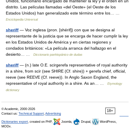
Unidos, funcionario encargado de mantener la ley y el orden en un
distrito. Las películas llamadas «del Oeste» (el Oeste de los
Estados Unidos) han generalizado este término entre los… …
Enciclopedia Universal
sheriff
— Voz inglesa (pron. [shérif]) con que se designa al
representante de la justicia que se encarga de hacer cumplir la ley
en los Estados Unidos de América y en ciertas regiones y
condados británicos: «La película arranca del hallazgo en el
desierto… …
Diccionario panhispánico de dudas
sheriff
— (n.) late O.E. scirgerefa representative of royal authority
in a shire, from scir (see SHIRE (Cf. shire)) + gerefa chief, official,
reeve (see REEVE (Cf. reeve)). In Anglo Saxon England, the
representative of royal authority in a shire. As an… …
Etymology
dictionary
© Academic, 2000-2026
18+
Contact us:
Technical Support
,
Advertising
Dictionaries export
, created on PHP,
Joomla,
Drupal,
WordPress,
MODx.