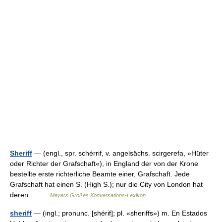
Sheriff
— (engl., spr. schérrif, v. angelsächs. scirgerefa, »Hüter
oder Richter der Grafschaft«), in England der von der Krone
bestellte erste richterliche Beamte einer, Grafschaft. Jede
Grafschaft hat einen S. (High S.); nur die City von London hat
deren… …
Meyers Großes Konversations-Lexikon
sheriff
— (ingl.; pronunc. [shérif]; pl. «sheriffs») m. En Estados