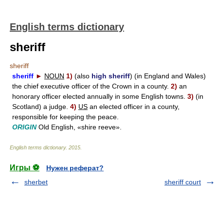
English terms dictionary
sheriff
sheriff
sheriff
►
NOUN
1)
(also
high sheriff
) (in England and Wales)
the chief executive officer of the Crown in a county.
2)
an
honorary officer elected annually in some English towns.
3)
(in
Scotland) a judge.
4)
US
an elected officer in a county,
responsible for keeping the peace.
ORIGIN
Old English, «shire reeve».
English terms dictionary
.
2015
.
Игры ⚽
Нужен реферат?
sherbet
sheriff court