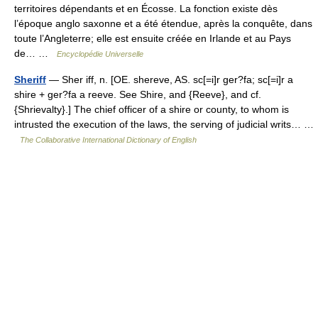
territoires dépendants et en Écosse. La fonction existe dès
l’époque anglo saxonne et a été étendue, après la conquête, dans
toute l’Angleterre; elle est ensuite créée en Irlande et au Pays
de… …
Encyclopédie Universelle
Sheriff
— Sher iff, n. [OE. shereve, AS. sc[=i]r ger?fa; sc[=i]r a
shire + ger?fa a reeve. See Shire, and {Reeve}, and cf.
{Shrievalty}.] The chief officer of a shire or county, to whom is
intrusted the execution of the laws, the serving of judicial writs… …
The Collaborative International Dictionary of English